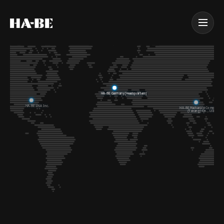
HA-BE Germany (Headquarters)
HA-BE USA Inc.
HA-BE Mechanical Component
(Taicang) Co., Ltd